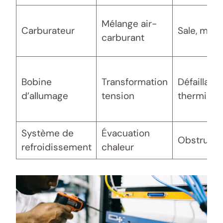
Mélange air-
Carburateur
Sale, mal r
carburant
Bobine
Transformation
Défaillanc
d’allumage
tension
thermiqu
Système de
Évacuation
Obstructio
refroidissement
chaleur