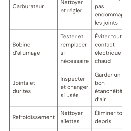
Nettoyer
Carburateur
pas
et régler
endommager
les joints
Tester et
Éviter tout
Bobine
remplacer
contact
d’allumage
si
électrique à
nécessaire
chaud
Garder un
Inspecter
Joints et
bon
et changer
durites
étanchéité
si usés
d’air
Nettoyer
Éliminer tous
Refroidissement
ailettes
debris