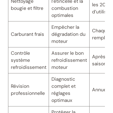
Nettoyage
l’étincelle et la
les 20h
bougie et filtre
combustion
d’utilisat
optimales
Empêcher la
Chaque
Carburant frais
dégradation du
rempliss
moteur
Contrôle
Assurer le bon
Après ch
système
refroidissement
saison
refroidissement
moteur
Diagnostic
Révision
complet et
Annuel
professionnelle
réglages
optimaux
Protéger la