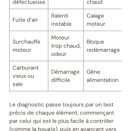
défectueuse
chaud
Ralenti
Calage
R
Fuite d’air
instable
moteur
jo
Moteur
Surchauffe
Bloque
N
trop chaud,
moteur
redémarrage
ai
odeur
Carburant
Démarrage
Gêne
C
vieux ou
difficile
alimentation
c
sale
Le diagnostic passe toujours par un test
précis de chaque élément, commençant
par celui qui est le plus facile à contrôler
(comme la bougie), puis en avançant vers