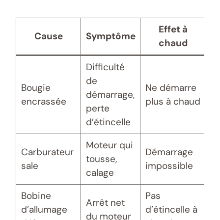
Effet à
Cause
Symptôme
chaud
Difficulté
de
Bougie
Ne démarre
N
démarrage,
encrassée
plus à chaud
r
perte
d’étincelle
Moteur qui
Carburateur
Démarrage
N
tousse,
sale
impossible
r
calage
Bobine
Pas
Arrêt net
R
d’allumage
d’étincelle à
du moteur
b