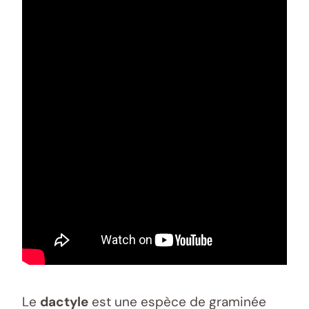
Le
dactyle
est une espèce de graminée