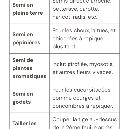
Semis direct d’arroche,
Semi en
betterave, carotte,
pleine terre
haricot, radis, etc.
Pour les choux, laitues, et
Semi en
chicorées à repiquer
pépinières
plus tard.
Semi de
Inclut giroflée, myosotis,
plantes
et autres fleurs vivaces.
aromatiques
Pour les cucurbitacées
Semi en
comme courges et
godets
concombres à repiquer.
Couper la tige au-dessus
Tailler les
de la 2ème feuille après