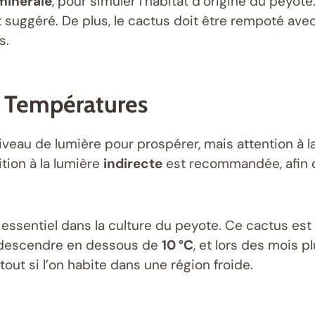
minérale
, pour simuler l’habitat d’origine du peyot
suggéré. De plus, le cactus doit être rempoté avec 
s.
t Températures
veau de lumière pour prospérer, mais attention à la
tion à la lumière
indirecte
est recommandée, afin q
sentiel dans la culture du peyote. Ce cactus est to
s descendre en dessous de
10 °C
, et lors des mois pl
tout si l’on habite dans une région froide.