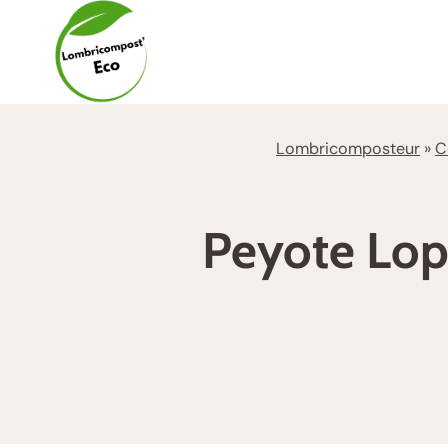
Aller
au
contenu
Lombricomposteur
»
C
Peyote Loph