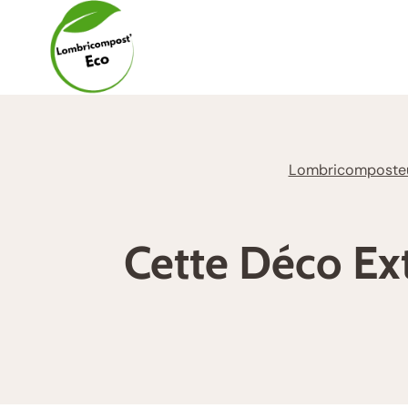
Aller
au
contenu
Lombricomposte
Cette Déco Ext