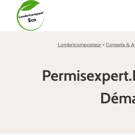
Aller
au
contenu
Lombricomposteur
»
Conseils & A
Permisexpert.f
Déma