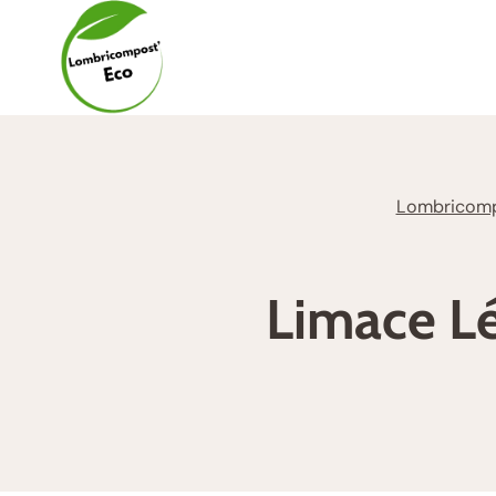
Aller
au
contenu
Lombricomp
Limace Lé