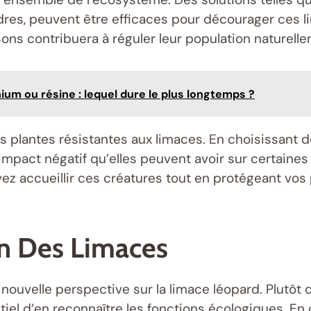
s, peuvent être efficaces pour décourager ces li
ns contribuera à réguler leur population naturelle
nium ou résine : lequel dure le plus longtemps ?
s plantes résistantes aux limaces. En choisissant 
l’impact négatif qu’elles peuvent avoir sur certaines
z accueillir ces créatures tout en protégeant vos 
on Des Limaces
 nouvelle perspective sur la limace léopard. Plutô
entiel d’en reconnaître les fonctions écologiques. E