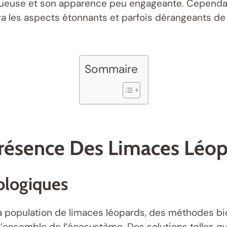
queuse et son apparence peu engageante. Cependant
era les aspects étonnants et parfois dérangeants de
Sommaire
ésence Des Limaces Léopa
ologiques
r la population de limaces léopards, des méthodes b
l’ensemble de l’écosystème. Des solutions telles que