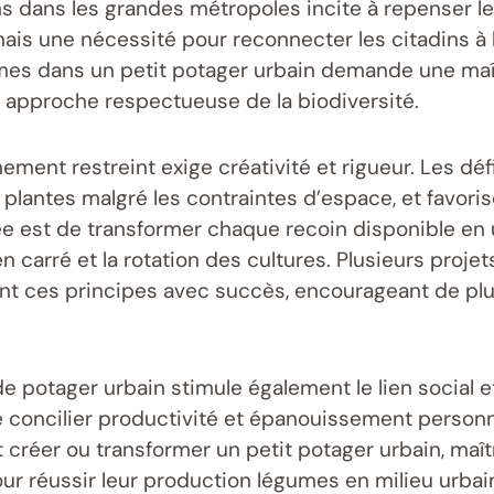
ons dans les grandes métropoles incite à repenser l
is une nécessité pour reconnecter les citadins à la
gumes dans un petit potager urbain demande une maî
 approche respectueuse de la biodiversité.
ent restreint exige créativité et rigueur. Les défis
antes malgré les contraintes d’espace, et favoriser 
est de transformer chaque recoin disponible en un 
 en carré et la rotation des cultures. Plusieurs proje
nt ces principes avec succès, encourageant de plu
e potager urbain stimule également le lien social et
e concilier productivité et épanouissement personne
t créer ou transformer un petit potager urbain, maî
ur réussir leur production légumes en milieu urbai