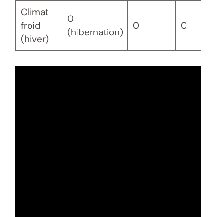
Climat
0
froid
0
0
(hibernation)
(hiver)