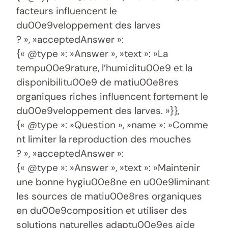
facteurs influencent le
du00e9veloppement des larves
? », »acceptedAnswer »:
{« @type »: »Answer », »text »: »La
tempu00e9rature, l’humiditu00e9 et la
disponibilitu00e9 de matiu00e8res
organiques riches influencent fortement le
du00e9veloppement des larves. »}},
{« @type »: »Question », »name »: »Comme
nt limiter la reproduction des mouches
? », »acceptedAnswer »:
{« @type »: »Answer », »text »: »Maintenir
une bonne hygiu00e8ne en u00e9liminant
les sources de matiu00e8res organiques
en du00e9composition et utiliser des
solutions naturelles adaptu00e9es aide