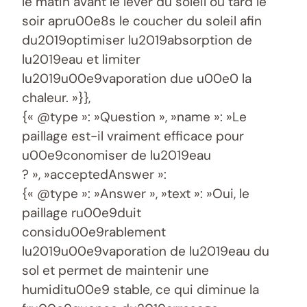
le matin avant le lever du soleil ou tard le
soir apru00e8s le coucher du soleil afin
du2019optimiser lu2019absorption de
lu2019eau et limiter
lu2019u00e9vaporation due u00e0 la
chaleur. »}},
{« @type »: »Question », »name »: »Le
paillage est-il vraiment efficace pour
u00e9conomiser de lu2019eau
? », »acceptedAnswer »:
{« @type »: »Answer », »text »: »Oui, le
paillage ru00e9duit
considu00e9rablement
lu2019u00e9vaporation de lu2019eau du
sol et permet de maintenir une
humiditu00e9 stable, ce qui diminue la