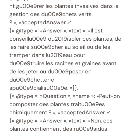
nt gu00e9rer les plantes invasives dans la
gestion des du00e9chets verts
? », »acceptedAnswer »:
{« @type »: »Answer », »text »: »Il est
conseillu00e9 du2019isoler ces plantes, de
les faire su00e9cher au soleil ou de les
tremper dans lu2019eau pour
du00e9truire les racines et graines avant
de les jeter ou du00e9poser en
du00e9chetterie
spu00e9cialisu00e9e. »}},
{« @type »: »Question », »name »: »Peut-on
composter des plantes traitu00e9es
chimiquement ? », »acceptedAnswer »:
{« @type »: »Answer », »text »: »Non, ces
plantes contiennent des ru00e9sidus