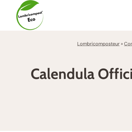
Aller
au
contenu
Lombricomposteur
»
Con
Calendula Offici