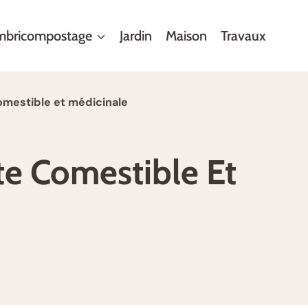
mbricompostage
Jardin
Maison
Travaux
 comestible et médicinale
nte Comestible Et