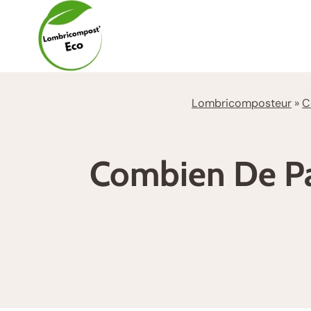
Aller
au
contenu
Lombricomposteur
»
C
Combien De Pa