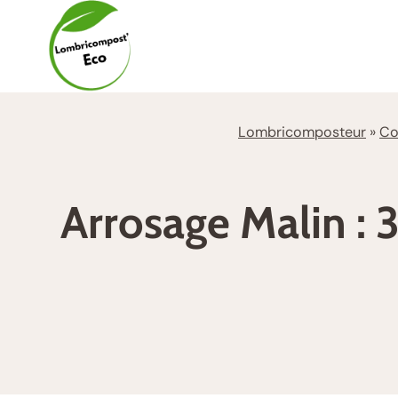
Aller
au
contenu
Lombricomposteur
»
Co
Arrosage Malin :