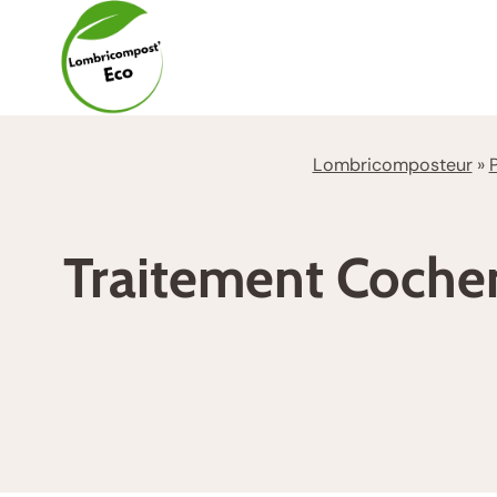
Aller
au
contenu
Lombricomposteur
»
Traitement Cocheni