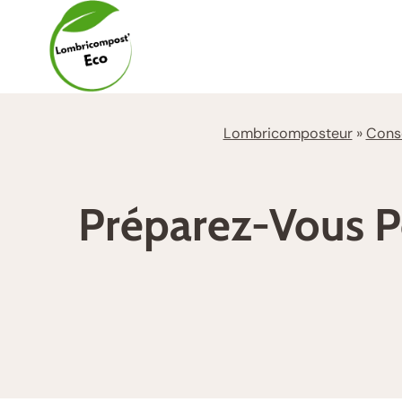
Aller
au
contenu
Lombricomposteur
»
Conse
Préparez-Vous Po