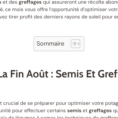
s
et des
greffages
qui assureront une récolte abon
, ce mois vous offre l’opportunité d’optimiser vot
ez tirer profit des derniers rayons de soleil pour en
Sommaire
a Fin Août : Semis Et Gre
est crucial de se préparer pour optimiser votre pota
nité pour effectuer certains
semis
et
greffages
qu
hoix de légumes à semer, les techniques de greffage