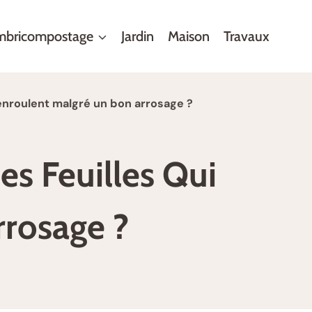
mbricompostage
Jardin
Maison
Travaux
’enroulent malgré un bon arrosage ?
s Feuilles Qui
rrosage ?