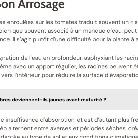
on Arrosage
es enroulées sur les tomates traduit souvent un « si
e, bien que souvent associé à un manque d’eau, pe
ce. Il s’agit plutôt d’une difficulté pour la plante à
gnation de l’eau en profondeur, asphyxiant les rac
. Même avec un apport régulier, les racines peuven
vers l’intérieur pour réduire la surface d’évaporation
es deviennent-ils jaunes avant maturité ?
ne insuffisance d’absorption, et est d’autant plus 
téo alternent entre averses et périodes sèches, cré
 adaptée au type de sol et aux conditions climatiqu