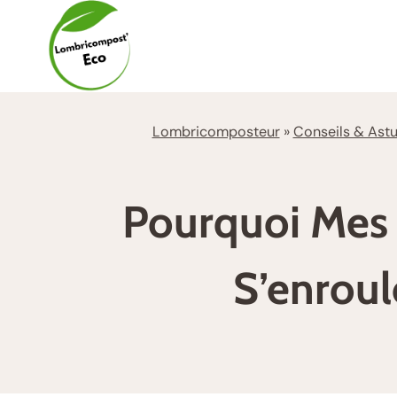
Aller
au
contenu
Lombricomposteur
»
Conseils & Ast
Pourquoi Mes 
S’enroul