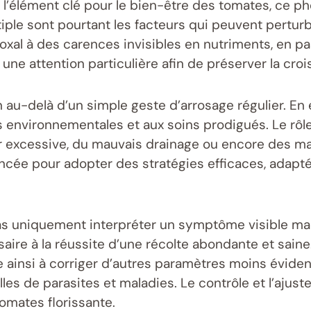
 l’élément clé pour le bien-être des tomates, ce p
le sont pourtant les facteurs qui peuvent perturbe
doxal à des carences invisibles en nutriments, en p
e attention particulière afin de préserver la croi
u-delà d’un simple geste d’arrosage régulier. En e
ns environnementales et aux soins prodigués. Le rôle
eur excessive, du mauvais drainage ou encore des m
ncée pour adopter des stratégies efficaces, adapt
 pas uniquement interpréter un symptôme visible m
aire à la réussite d’une récolte abondante et sai
 ainsi à corriger d’autres paramètres moins évidents
lles de parasites et maladies. Le contrôle et l’aju
tomates florissante.