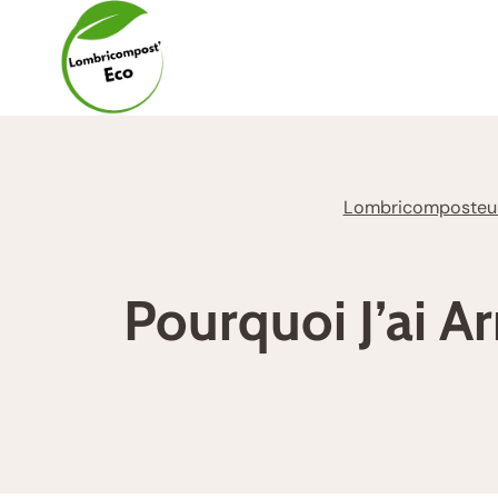
Aller
au
contenu
Lombricomposteu
Pourquoi J’ai A