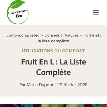
Aller
au
contenu
Lombricomposteur
»
Conseils & Astuces
»
Fruit en l :
la liste complète
UTILISATIONS DU COMPOST
Fruit En L : La Liste
Complète
Par
Marie Dupont
19 février 2025