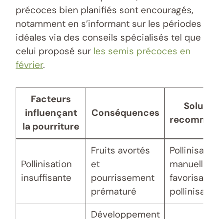
précoces bien planifiés sont encouragés,
notamment en s’informant sur les périodes
idéales via des conseils spécialisés tel que
celui proposé sur
les semis précoces en
février
.
Facteurs
Solutio
influençant
Conséquences
recomman
la pourriture
Fruits avortés
Pollinisatio
Pollinisation
et
manuelle o
insuffisante
pourrissement
favorisatio
prématuré
pollinisateu
Développement