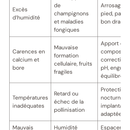
de
Arrosage a
Excès
champignons
pied, pailla
d’humidité
et maladies
bon draina
fongiques
Apport de
Mauvaise
Carences en
compost,
formation
calcium et
correction
cellulaire, fruits
bore
pH, engrais
fragiles
équilibré
Protection
Retard ou
Températures
nocturne,
échec de la
inadéquates
implantatio
pollinisation
adaptée
Mauvais
Humidité
Espacemen