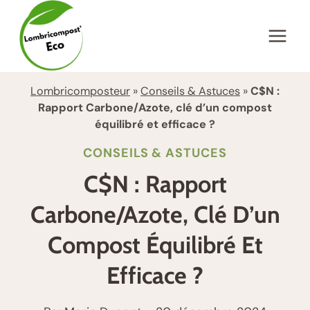
Aller
au
contenu
Lombricomposteur
»
Conseils & Astuces
»
C$N :
Rapport Carbone/Azote, clé d’un compost
équilibré et efficace ?
CONSEILS & ASTUCES
C$N : Rapport
Carbone/Azote, Clé D’un
Compost Équilibré Et
Efficace ?