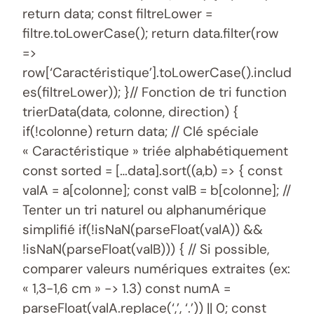
return data; const filtreLower =
filtre.toLowerCase(); return data.filter(row
=>
row[‘Caractéristique’].toLowerCase().includ
es(filtreLower)); }// Fonction de tri function
trierData(data, colonne, direction) {
if(!colonne) return data; // Clé spéciale
« Caractéristique » triée alphabétiquement
const sorted = […data].sort((a,b) => { const
valA = a[colonne]; const valB = b[colonne]; //
Tenter un tri naturel ou alphanumérique
simplifié if(!isNaN(parseFloat(valA)) &&
!isNaN(parseFloat(valB))) { // Si possible,
comparer valeurs numériques extraites (ex:
« 1,3-1,6 cm » -> 1.3) const numA =
parseFloat(valA.replace(‘,’, ‘.’)) || 0; const