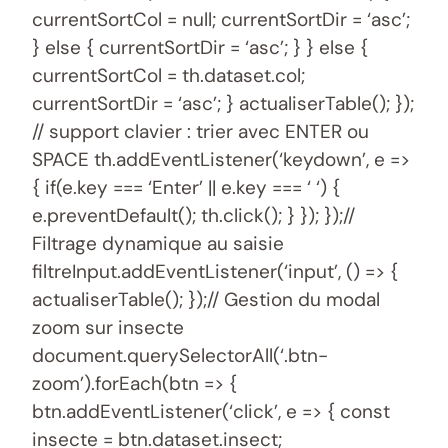
currentSortCol = null; currentSortDir = ‘asc’;
} else { currentSortDir = ‘asc’; } } else {
currentSortCol = th.dataset.col;
currentSortDir = ‘asc’; } actualiserTable(); });
// support clavier : trier avec ENTER ou
SPACE th.addEventListener(‘keydown’, e =>
{ if(e.key === ‘Enter’ || e.key === ‘ ‘) {
e.preventDefault(); th.click(); } }); });//
Filtrage dynamique au saisie
filtreInput.addEventListener(‘input’, () => {
actualiserTable(); });// Gestion du modal
zoom sur insecte
document.querySelectorAll(‘.btn-
zoom’).forEach(btn => {
btn.addEventListener(‘click’, e => { const
insecte = btn.dataset.insect;