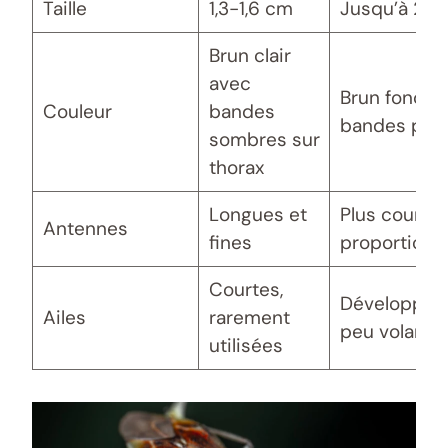
Taille
1,3-1,6 cm
Jusqu’à 2 c
Brun clair
avec
Brun foncé à
Couleur
bandes
bandes peu 
sombres sur
thorax
Longues et
Plus courte
Antennes
fines
proportionn
Courtes,
Développée
Ailes
rarement
peu volante
utilisées