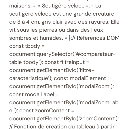
maisons. », « Scutigère véloce »: « La
scutigère véloce est une grande créature
de 3 à 4 cm, gris clair avec des rayures. Elle
vit sous les pierres ou dans des lieux
sombres et humides. » };// Références DOM
const tbody =
document.querySelector(‘#comparateur-
table tbody’); const filtreInput =
document.getElementById(‘filtre-
caracteristique’); const modalElement =
document.getElementById(‘modalZoom’);
const modalLabel =
document.getElementById(‘modalZoomLab
el’); const zoomContent =
document.getElementById(‘zoomContent’);
// Fonction de création du tableau à partir