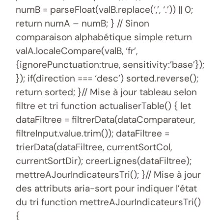
numB = parseFloat(valB.replace(‘,’, ‘.’)) || 0;
return numA – numB; } // Sinon
comparaison alphabétique simple return
valA.localeCompare(valB, ‘fr’,
{ignorePunctuation:true, sensitivity:’base’});
}); if(direction === ‘desc’) sorted.reverse();
return sorted; }// Mise à jour tableau selon
filtre et tri function actualiserTable() { let
dataFiltree = filtrerData(dataComparateur,
filtreInput.value.trim()); dataFiltree =
trierData(dataFiltree, currentSortCol,
currentSortDir); creerLignes(dataFiltree);
mettreAJourIndicateursTri(); }// Mise à jour
des attributs aria-sort pour indiquer l’état
du tri function mettreAJourIndicateursTri()
{