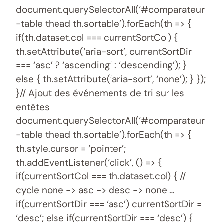
document.querySelectorAll(‘#comparateur
-table thead th.sortable’).forEach(th => {
if(th.dataset.col === currentSortCol) {
th.setAttribute(‘aria-sort’, currentSortDir
=== ‘asc’ ? ‘ascending’ : ‘descending’); }
else { th.setAttribute(‘aria-sort’, ‘none’); } });
}// Ajout des événements de tri sur les
entêtes
document.querySelectorAll(‘#comparateur
-table thead th.sortable’).forEach(th => {
th.style.cursor = ‘pointer’;
th.addEventListener(‘click’, () => {
if(currentSortCol === th.dataset.col) { //
cycle none -> asc -> desc -> none …
if(currentSortDir === ‘asc’) currentSortDir =
‘desc’; else if(currentSortDir === ‘desc’) {