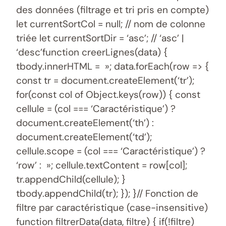
des données (filtrage et tri pris en compte)
let currentSortCol = null; // nom de colonne
triée let currentSortDir = ‘asc’; // ‘asc’ |
‘desc’function creerLignes(data) {
tbody.innerHTML = »; data.forEach(row => {
const tr = document.createElement(‘tr’);
for(const col of Object.keys(row)) { const
cellule = (col === ‘Caractéristique’) ?
document.createElement(‘th’) :
document.createElement(‘td’);
cellule.scope = (col === ‘Caractéristique’) ?
‘row’ : »; cellule.textContent = row[col];
tr.appendChild(cellule); }
tbody.appendChild(tr); }); }// Fonction de
filtre par caractéristique (case-insensitive)
function filtrerData(data, filtre) { if(!filtre)