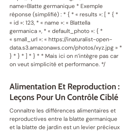
name=Blatte germanique * Exemple
réponse (simplifié) : * { * « results »: [ * { *
« id »: 123, * « name »: « Blattella
germanica », * « default_photo »: { *
« small_url »: « https://inaturalist-open-
data.s3.amazonaws.com/photos/xyz.jpg » *
} * } * ] * } * * Mais ici on n’intègre pas car
on veut simplicité et performance. */
Alimentation Et Reproduction :
Leçons Pour Un Contrôle Ciblé
Connaître les différences alimentaires et
reproductives entre la blatte germanique
et la blatte de jardin est un levier précieux