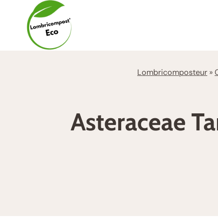
Aller
au
contenu
Lombricomposteur
»
Asteraceae Tar