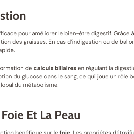
estion
ficace pour améliorer le bien-être digestif. Grâce 
gestion des graisses. En cas d’indigestion ou de ball
apide.
a formation de
calculs biliaires
en régulant la digest
orption du glucose dans le sang, ce qui joue un rôl
lobal du métabolisme.
 Foie Et La Peau
action bénéfique sur le
foie
. Les propriétés détoxif